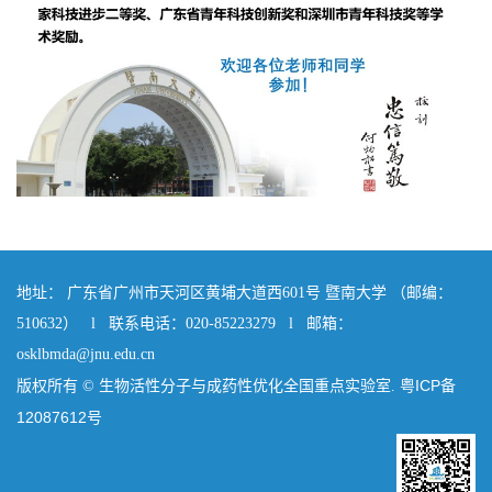
地址： 广东省广州市天河区黄埔大道西601号 暨南大学 （邮编：
510632）
l
联系电话：020-85223279
l
邮箱：
osklbmda@jnu.edu.cn
粤ICP备
版权所有 © 生物活性分子与成药性优化全国重点实验室.
12087612号